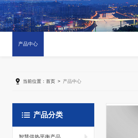
产品中心
当前位置：
首页
>
产品中心
产品分类
智慧供热平衡产品