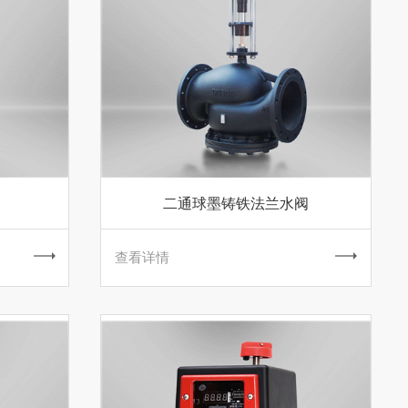
二通球墨铸铁法兰水阀
查看详情