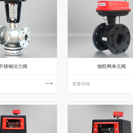
不锈钢法兰阀
物联网单元阀
查看详情