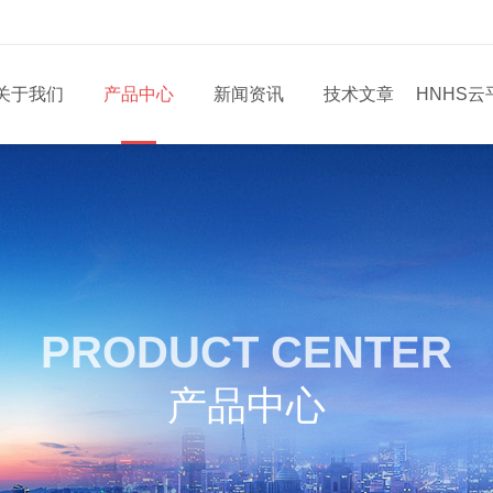
关于我们
产品中心
新闻资讯
技术文章
HNHS云
PRODUCT CENTER
产品中心