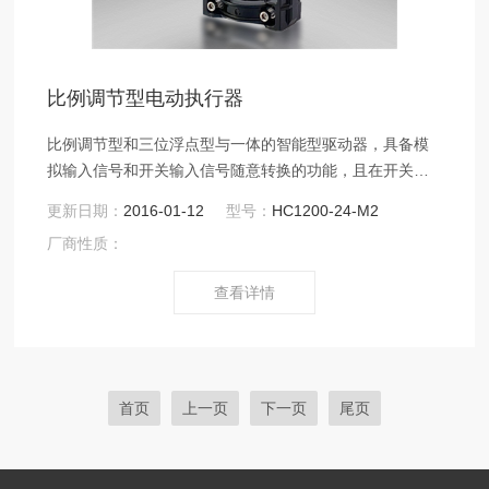
比例调节型电动执行器
比例调节型和三位浮点型与一体的智能型驱动器，具备模
拟输入信号和开关输入信号随意转换的功能，且在开关信
号输入的同时具有模拟反馈信号输出。 适用于供热、空
更新日期：
2016-01-12
型号：
HC1200-24-M2
调、制冷、换热等控制系统中，可以接收共四种电压或电
厂商性质：
流型控制信号，根据控制信号调节阀门开度，从而调节系
统中的介质流量，从 而达到最终控制系统中温度、湿度或
查看详情
压力等参数的目的。 同时该电动驱动器也适用于化工、石
油、冶金、电力、轻工等行业生产过程中的自动控制。
首页
上一页
下一页
尾页