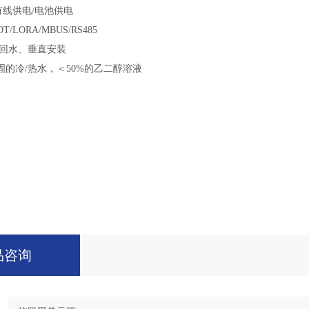
有线供电/电池供电
/LORA/MBUS/RS485
/回水、垂直安装
的冷/热水，＜50%的乙二醇溶液
钢
钢
品咨询