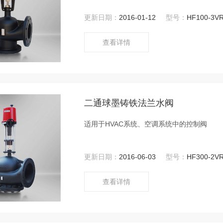
更新日期：
2016-01-12
型号：
HF100-3V
查看详情
二通球墨铸铁法兰水阀
适用于HVAC系统、空调系统中的控制阀
更新日期：
2016-06-03
型号：
HF300-2V
查看详情