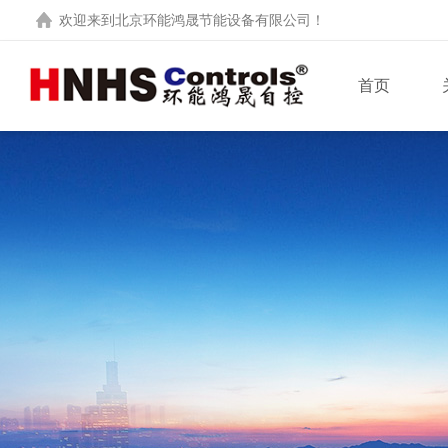
欢迎来到
北京环能鸿晟节能设备有限公司
！
首页