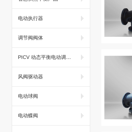
电动执行器
调节阀阀体
PICV 动态平衡电动调节阀及平衡阀
风阀驱动器
电动球阀
电动蝶阀