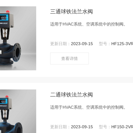
三通球铁法兰水阀
适用于HVAC系统、空调系统中的控制阀。
更新日期：
2023-09-15
型号：
HF125-3V
查看详情
二通球铁法兰水阀
适用于HVAC系统、空调系统中的控制阀。
更新日期：
2023-09-15
型号：
HF150-2V