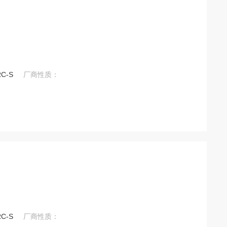
RC-S
厂商性质：
RC-S
厂商性质：