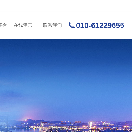
010-61229655
平台
在线留言
联系我们