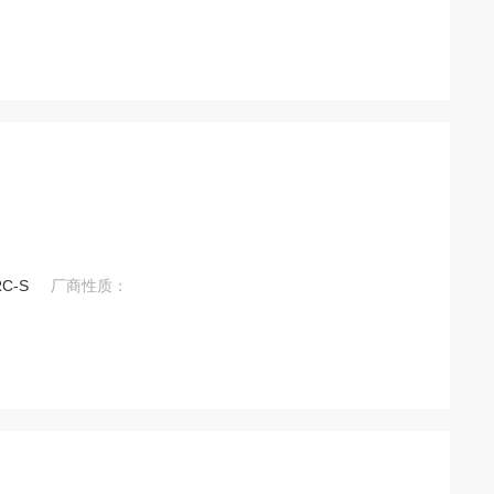
RC-S
厂商性质：