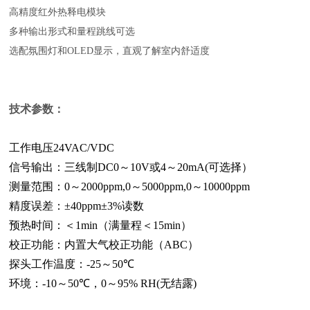
高精度红外热释电模块
多种输出形式和量程跳线可选
选配氛围灯和OLED显示，直观了解室内舒适度
技术参数：
工作电压24VAC/VDC
信号输出：三线制DC0
～
10V或4
～
20mA(可选择）
测量范围：
0～
2
000ppm,0～5000
ppm
,0～10000
ppm
精度误差：±40ppm±3%读数
预热时间：＜1min（满量程＜15min）
校正功能：内置大气校正功能（ABC）
探头工作温度：-25
～
50℃
环境：-10
～
50℃，0
～
95% RH(无结露)