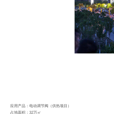
应用产品：电动调节阀（供热项目）
占地面积：32万㎡