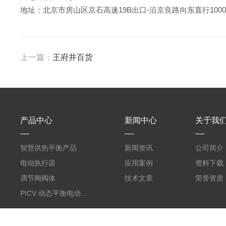
地址：北京市房山区京石高速19B出口-沿京良路向东直行100
上一篇：
王府井百货
产品中心
新闻中心
关于我
智慧供热平衡产品
新闻资讯
公司简介
电动执行器
应用案例
资料下载
调节阀阀体
技术文章
荣誉资质
PICV 动态平衡电动调节阀及平衡阀
风阀驱动器
电动球阀