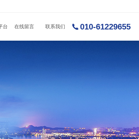
010-61229655
平台
在线留言
联系我们