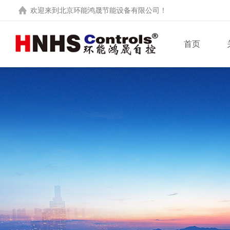
欢迎来到
北京环能鸿晟节能设备有限公司
！
首页